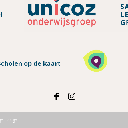
l
scholen op de kaart
e Design